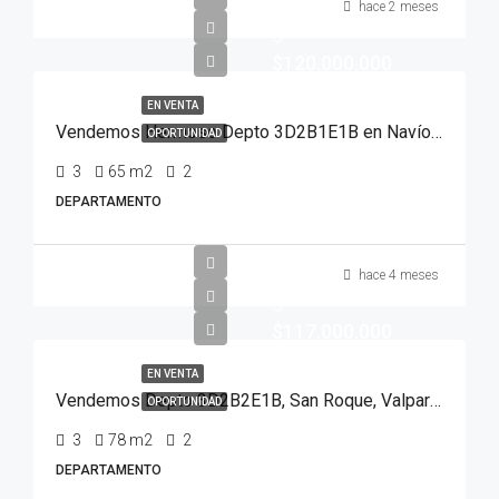
hace 2 meses
$
$120.000.000
EN VENTA
Vendemos Hermoso Depto 3D2B1E1B en Navío San Martín, Valparaíso
OPORTUNIDAD
3
65
m2
2
DEPARTAMENTO
hace 4 meses
$
$117.000.000
EN VENTA
Vendemos Depto 3D2B2E1B, San Roque, Valparaíso
OPORTUNIDAD
3
78
m2
2
DEPARTAMENTO