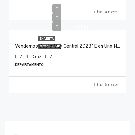
hace 4 meses
UF
$4.500
EN VENTA
Vendemos Depto Muy Central 2D2B1E en Uno Norte, Viña Del Mar
OPORTUNIDAD
2
63
m2
2
DEPARTAMENTO
hace 5 meses