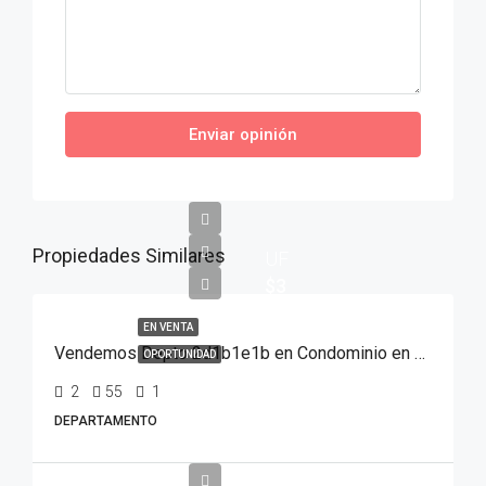
Enviar opinión
Propiedades Similares
UF
$3
EN VENTA
Vendemos Depto 2d1b1e1b en Condominio en Valparaíso
OPORTUNIDAD
2
55
1
DEPARTAMENTO