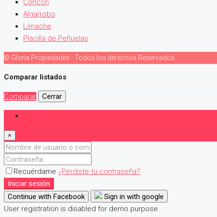
Concón
Algarrobo
Limache
Placilla de Peñuelas
© Gloria Propiedades - Todos los derechos Reservados
Comparar listados
Comparar
Cerrar
Iniciar sesión
×
Recuérdame
¿Perdiste tu contraseña?
Iniciar sesión
Continue with Facebook
Sign in with google
User registration is disabled for demo purpose.