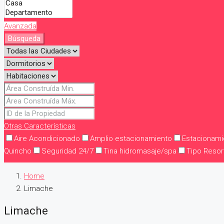
Propiedades
Avanzada
Búsqueda
Agentes
Contacto
Otras Características
Aire Acondicionado
Amplio estacionamiento
Estacionamie
Quincho
Seguridad 24/7
Tina hidromasaje/spa
Tipo Resor
Home
Limache
Limache