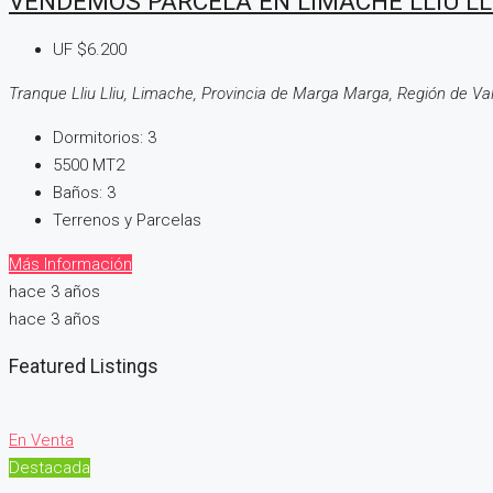
VENDEMOS PARCELA EN LIMACHE LLIU LL
UF
$6.200
Tranque Lliu Lliu, Limache, Provincia de Marga Marga, Región de Val
Dormitorios:
3
5500
MT2
Baños:
3
Terrenos y Parcelas
Más Información
hace 3 años
hace 3 años
Featured Listings
En Venta
Destacada