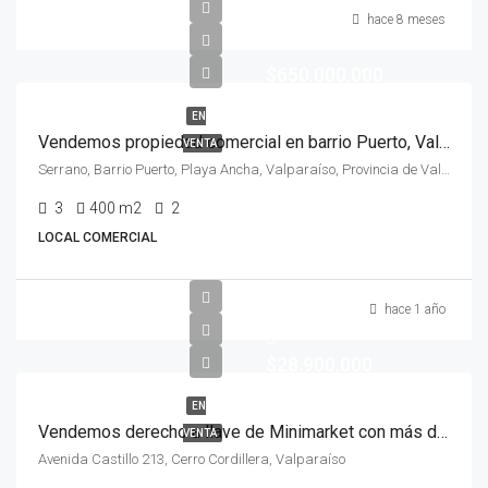
hace 8 meses
$650.000.000
EN
Vendemos propiedad comercial en barrio Puerto, Valparaíso
VENTA
Serrano, Barrio Puerto, Playa Ancha, Valparaíso, Provincia de Valparaíso, Región de Valparaíso, 2390418, Chile
3
400
m2
2
LOCAL COMERCIAL
hace 1 año
$
$28.900.000
EN
Vendemos derecho a llave de Minimarket con más de 20 años, Cerro Cordillera Valparaíso
VENTA
Avenida Castillo 213, Cerro Cordillera, Valparaíso