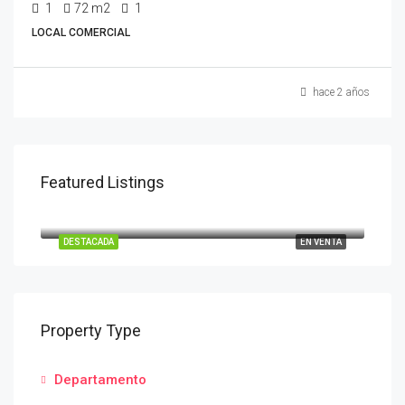
1
72
m2
1
LOCAL COMERCIAL
hace 2 años
Featured Listings
UF
$3.932
Santiago, Provincia de Santiago, Región Metropolitana de Santiago, 8320000, Chile
DESTACADA
EN VENTA
Property Type
Departamento