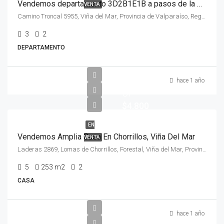
Vendemos departamento 3D2B1E1B a pasos de la UTFSM, Viña del Mar
VENTA
Camino Troncal 5955, Viña del Mar, Provincia de Valparaíso, Región de Valparaíso, 2562126, Chile
3
2
DEPARTAMENTO
hace 1 año
UF
$4.800
EN
Vendemos Amplia Casa En Chorrillos, Viña Del Mar
VENTA
Laderas 2869, Lomas de Chorrillos, Forestal, Viña del Mar, Provincia de Valparaíso, Región de Valparaíso, 2520000, Chile
5
253
m2
2
CASA
hace 1 año