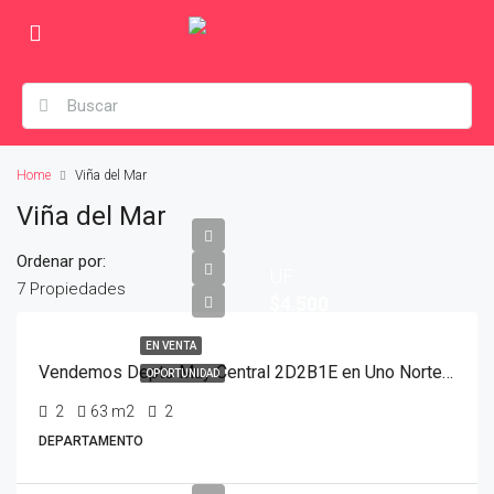
Home
Viña del Mar
Viña del Mar
Ordenar por:
UF
7 Propiedades
$4.500
EN VENTA
Vendemos Depto Muy Central 2D2B1E en Uno Norte, Viña Del Mar
OPORTUNIDAD
2
63
m2
2
DEPARTAMENTO