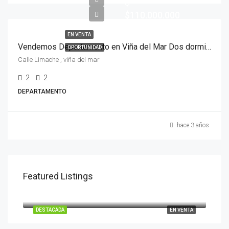
$
$110.000.000
EN VENTA
Vendemos Departamento en Viña del Mar Dos dormitorios
OPORTUNIDAD
Calle Limache , viña del mar
2
2
DEPARTAMENTO
hace 3 años
Featured Listings
UF
$3.932
Santiago, Provincia de Santiago, Región Metropolitana de Santiago, 8320000, Chile
DESTACADA
EN VENTA