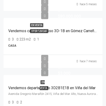
hace 5 meses
$
$80.000.000
EN VENTA
Vendemos casa de un piso 3D-1B en Gómez Carreño, Viña del Mar
OPORTUNIDAD
3
223
m2
1
CASA
hace 7 meses
UF
$3.000
EN
Vendemos departamento 3D2B1E1B en Viña del Mar
VENTA
Avenida Gregorio Marañón 2415, Viña del Mar Alto, Nueva Aurora, Viña del Mar, Provincia de Valparaíso, Región de Valparaíso, 2571546, Chile
3
2