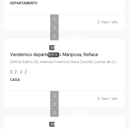
DEPARTAMENTO
hace 1 año
UF
$4.850
EN
Vendemos departamento Mariposa, Reñaca
VENTA
Edificio Zafiro, 60, Avenida Francisco Soza Cousiño, Lomas de Cochoa, Viña del Mar, Provincia de Valparaíso, Región de Valparaíso, 2511525, Chile
2
2
CASA
hace 1 año
UF
$3.700
EN