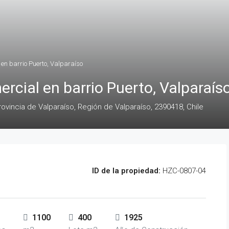
n barrio Puerto, Valparaíso
cial en barrio Puerto, Valparaís
rovincia de Valparaíso, Región de Valparaíso, 2390418, Chile
ID de la propiedad:
HZC-0807-04
1100
400
1925