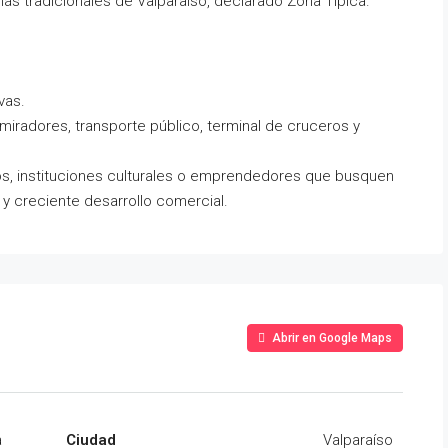
ás tradicionales de Valparaíso, declarado Zona Típica.
vas.
miradores, transporte público, terminal de cruceros y
icos, instituciones culturales o emprendedores que busquen
o y creciente desarrollo comercial.
Abrir en Google Maps
a
Ciudad
Valparaíso