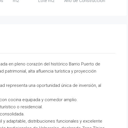
os
m2
Lote m2
Año de Construcción
da en pleno corazón del histórico Barrio Puerto de
 patrimonial, alta afluencia turística y proyección
ad representa una oportunidad única de inversión, al
, con cocina equipada y comedor amplio.
urístico o residencial.
 consolidada.
il y adaptable, distribuciones funcionales y excelente