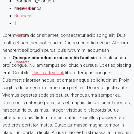
por admin_gloriapro
hace 11 años
Propiedades
Business
1
Lorem ipsum dolor sit amet, consectetur adipiscing elit. Duis
Agentes
mollis et sem sed sollicitudin. Donec non odio neque. Aliquam
hendrerit sollicitudin purus, quis rutrum mi accumsan
nec.
Quisque bibendum orci ac nibh facilisis
, at malesuada
Contacto
orci congue. Nullam tempus sollicitudin cursus. Ut et adipiscing
erat. Curabitur
this is a text link
libero tempus congue.
Duis mattis laoreet neque, et ornare neque sollicitudin at. Proin
sagittis dolor sed mi elementum pretium. Donec et justo ante.
Vivamus egestas sodales est, eu rhoncus urna semper eu.
Cum sociis natoque penatibus et magnis dis parturient montes,
nascetur ridiculus mus. Integer tristique elit lobortis purus
bibendum, quis dictum metus mattis. Phasellus posuere felis
sed eros porttitor mattis. Curabitur massa magna, tempor in
blandit id, porta in ligula. Aliquam laoreet nisl massa, at interdum