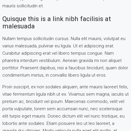
mauris sollicitudin et.
Quisque this is a link nibh facilisis at
malesuada
Nullam tempus sollicitudin cursus. Nulla elit mauris, volutpat eu
varius malesuada, pulvinar eu ligula. Ut et adipiscing erat.
Curabitur adipiscing erat vel libero tempus congue. Nam
pharetra interdum vestibulum. Aenean gravida mi non aliquet
porttitor. Praesent dapibus, nisi a faucibus tincidunt, quam dolor
condimentum metus, in convallis libero ligula ut eros.
Proin suscipit, ex non sodales aliquam, ante mauris laoreet felis,
vitae fermentum ligula nibh ut ex. Vivamus sem magna, iaculis ut
pretium ac, tincidunt vel ipsum. Maecenas commodo, velit vel
porta vulputate, lorem sem accumsan nunc, nec scelerisque
elit turpis eget mauris. Donec dictum elit vel nunc tristique, eu
lobortis ante sodales. Etiam posuere leo ut leo laoreet, a
gravida dui ultricies. Morbi vehicula nulla eget elit mollis, at