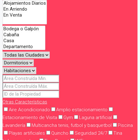
Otras Características
Aire Acondicionado
Amplio estacionamiento
Estacionamiento de Visita
Gym
Laguna artificial
Lavandería
Multicancha tenis, futbol y basquetbol
Piscina
Playas artificiales
Quincho
Seguridad 24/7
Tina