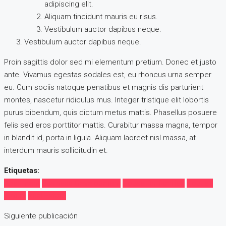
adipiscing elit.
Aliquam tincidunt mauris eu risus.
Vestibulum auctor dapibus neque.
Vestibulum auctor dapibus neque.
Proin sagittis dolor sed mi elementum pretium. Donec et justo
ante. Vivamus egestas sodales est, eu rhoncus urna semper
eu. Cum sociis natoque penatibus et magnis dis parturient
montes, nascetur ridiculus mus. Integer tristique elit lobortis
purus bibendum, quis dictum metus mattis. Phasellus posuere
felis sed eros porttitor mattis. Curabitur massa magna, tempor
in blandit id, porta in ligula. Aliquam laoreet nisl massa, at
interdum mauris sollicitudin et.
Etiquetas:
Apartment
Business Development
House for families
Houzez
Luxury
Real Estate
Siguiente publicación