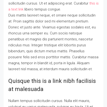
sollicitudin cursus. Ut et adipiscing erat. Curabitur
this is
a text link
libero tempus congue.
Duis mattis laoreet neque, et ornare neque sollicitudin
at. Proin sagittis dolor sed mi elementum pretium.
Donec et justo ante. Vivamus egestas sodales est, eu
rhoncus urna semper eu. Cum sociis natoque
penatibus et magnis dis parturient montes, nascetur
ridiculus mus. Integer tristique elit lobortis purus
bibendum, quis dictum metus mattis. Phasellus
posuere felis sed eros porttitor mattis. Curabitur massa
magna, tempor in blandit id, porta in ligula. Aliquam
laoreet nisl massa, at interdum mauris sollicitudin et.
Quisque this is a link nibh facilisis
at malesuada
Nullam tempus sollicitudin cursus. Nulla elit mauris,
volutpat eu varius malesuada, pulvinar eu ligula. Ut et