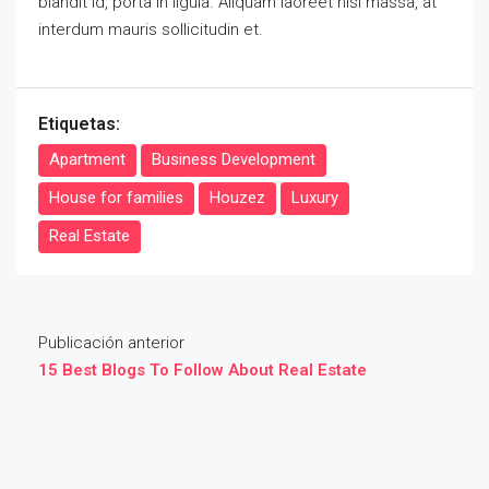
blandit id, porta in ligula. Aliquam laoreet nisl massa, at
interdum mauris sollicitudin et.
Etiquetas:
Apartment
Business Development
House for families
Houzez
Luxury
Real Estate
Publicación anterior
15 Best Blogs To Follow About Real Estate