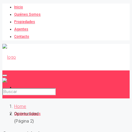
Inicio
Quiénes Somos
Propiedades
Agentes
Contacto
Inicio
Home
Oportunidad
Quiénes Somos
(Página 2)