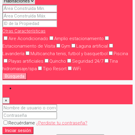
Otras Características
Aire Acondicionado
Amplio estacionamiento
Estacionamiento de Visita
Gym
Laguna artificial
Lavandería
Multicancha tenis, futbol y basquetbol
Piscina
Playas artificiales
Quincho
Seguridad 24/7
Tina
hidromasaje/spa
Tipo Resort
WiFi
Búsqueda
Iniciar sesión
×
Recuérdame
¿Perdiste tu contraseña?
Iniciar sesión